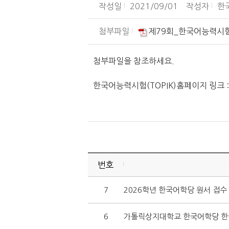
작성일
2021/09/01
작성자
한
첨부파일
제79회_한국어능력시험_
첨부파일을 참조하세요.
한국어능력시험(TOPIK)홈페이지 링크 
번호
7
2026학년 한국어학당 원서 접수
6
가톨릭상지대학교 한국어학당 한